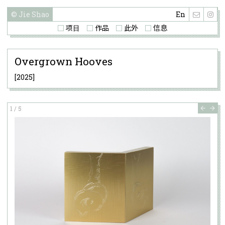
© Jie Shao
En
项⽬
作品
此外
信息
Overgrown Hooves
2025
1
/
5